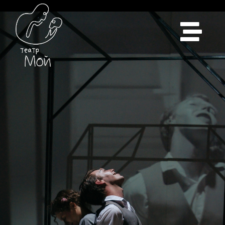
АКТЕРСКАЯ ШКОЛА
СПЕКТАКЛИ
АРЕНДА ПЛОЩАДКИ
БЕССМЕРТНЫЙ
ПОЛК В ПИСЬМАХ И
ЛИЦАХ
КОНТАКТЫ
ПРАВИЛА ПОСЕЩЕНИЯ
+7 (995) 195-61-65 (КАССА)