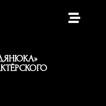
АКТЕРСКАЯ ШКОЛА
СПЕКТАКЛИ
АРЕНДА ПЛОЩАДКИ
БЕССМЕРТНЫЙ ПОЛК В
ОДЯНЮКА»
ПИСЬМАХ И ЛИЦАХ
КТЁРСКОГО
КОНТАКТЫ
ПРАВИЛА ПОСЕЩЕНИЯ
+7 (995) 195-61-65 (КАССА)